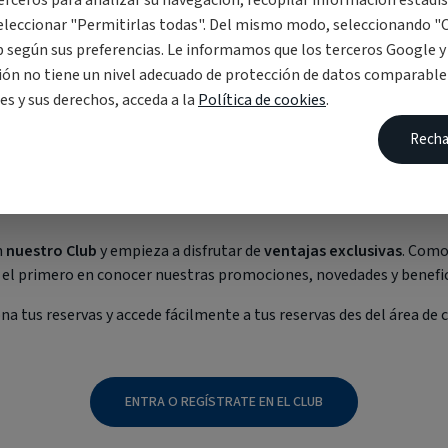
erceros para analizar su navegación, recopilar información estadís
seleccionar "Permitirlas todas". Del mismo modo, seleccionando "
eb según sus preferencias. Le informamos que los terceros Google 
ción no tiene un nivel adecuado de protección de datos comparabl
es y sus derechos, acceda a la
Política de cookies
.
Recha
Club s'Agaró Hotel
n
nuestro Club
y empieza a disfrutar de
ventajas exclusivas
. Como
s el primero en conocer nuestras promociones, novedades y benefici
na tus reservas y accede fácilmente a tus reservas des del área de c
ENTRA O REGÍSTRATE EN EL CLUB