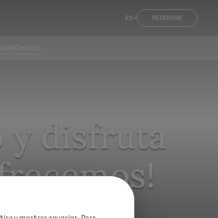
ES
RESERVAR
'AGARÓ HOTEL
y disfruta
ofrecemos!