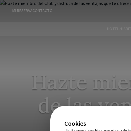
MI RESERVA
CONTACTO
HOTEL
HABI
Hazte mie
de las ve
Cookies