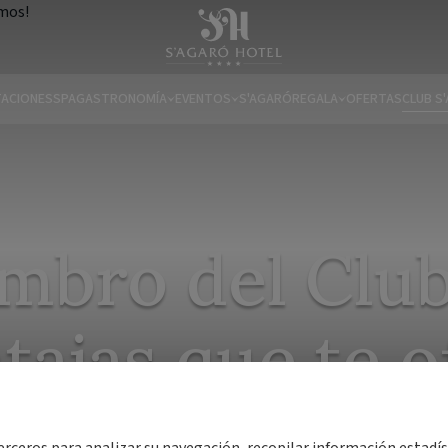
TACIONES
SPA
GASTRONOMÍA
EVENTOS
S'AGARÓ
REGALA
OFERTAS
CLUB S
mbro del Club 
ntajas que te 