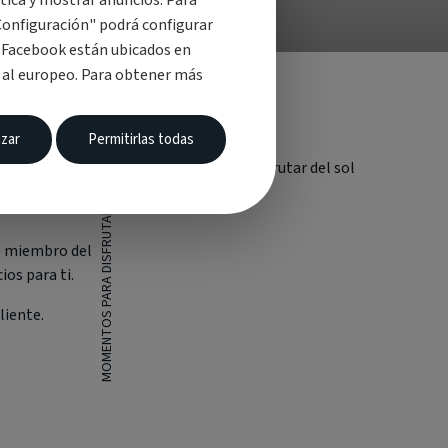
tica y mostrar anuncios. Para
Configuración" podrá configurar
y Facebook están ubicados en
e al europeo. Para obtener más
zar
Permitirlas todas
MOMENTOS PARA DISFRUTAR DEL SOL
 miembro del
os para ti.
liente.