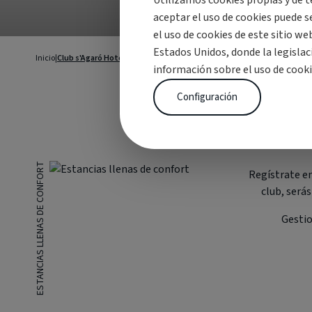
Utilizamos cookies propias y de t
aceptar el uso de cookies puede 
el uso de cookies de este sitio w
Estados Unidos, donde la legisla
Inicio
|
Club s'Agaró Hotel
información sobre el uso de cooki
Configuración
ESTANCIAS LLENAS DE CONFORT
Regístrate e
club, será
Gestio