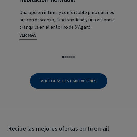
Habitación individual
Habita
Una opción íntima y confortable para quienes
Un refugi
buscan descanso, funcionalidad y una estancia
personas,
tranquila en el entorno de S'Agaró.
atmósfera
VER MÁS
VER MÁS
VER TODAS LAS HABITACIONES
Recibe las mejores ofertas en tu email