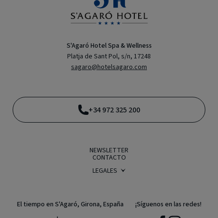
S'Agaró Hotel Spa & Wellness
Platja de Sant Pol, s/n, 17248
sagaro@hotelsagaro.com
+34 972 325 200
NEWSLETTER
CONTACTO
LEGALES
CONDICIONES DE RESERVA
POLÍTICA DE PRIVACIDAD
AVISO LEGAL
POLÍTICA DE COOKIES
El tiempo en S'Agaró, Girona, España
¡Síguenos en las redes!