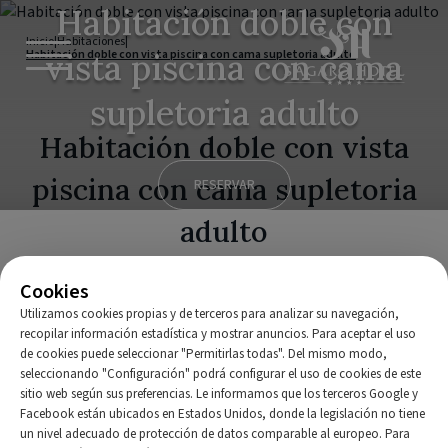
Habitación doble con
Inicio
|
Habitaciones
|
Habitación doble con vista piscina con cama supletoria adulto
vista piscina con cama
supletoria adulto
Habitación doble con vista
piscina con cama supletoria
RESERVAR
adulto
Cama individual
Cookies
Utilizamos cookies propias y de terceros para analizar su navegación,
La
habitación doble con vista piscina
y cama supletoria
recopilar información estadística y mostrar anuncios. Para aceptar el uso
para adulto
ofrece una estancia versátil, cómoda y con
de cookies puede seleccionar "Permitirlas todas". Del mismo modo,
vistas a la piscina
y al jardín del hotel. Su cama supletoria
seleccionando "Configuración" podrá configurar el uso de cookies de este
permite compartir la habitación con mayor flexibilidad,
sitio web según sus preferencias. Le informamos que los terceros Google y
Facebook están ubicados en Estados Unidos, donde la legislación no tiene
manteniendo un ambiente cuidado y confortable junto al
un nivel adecuado de protección de datos comparable al europeo. Para
Mediterráneo.