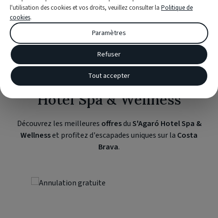
RÉSERVER
l'utilisation des cookies et vos droits, veuillez consulter la
Politique de
cookies
.
Paramètres
Refuser
Offres associées de S'Agaró
Tout accepter
Hotel Spa & Wellness
Découvrez les meilleures
offres
du
S'Agaró Hotel Spa &
Wellness
et profitez d'escapades uniques sur la
Costa
Brava
.