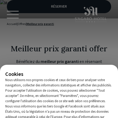
Meilleur prix garanti
RÉSERVER
Accueil
|
Offres
|
Meilleur prix garanti
Meilleur prix garanti offer
Bénéficiez du
meilleur prix garanti
en réservant
directement sur le site officiel du
S'Agaró Hotel Spa &
Cookies
Wellness
et profitez d'avantages exclusifs, d'une
Nous utilisons nos propres cookies et ceux de tiers pour analyser votre
attention personnalisée et d'un paiement direct avec
navigation, collecter des informations statistiques et afficher des publicités.
l'hôtel.
Pour accepter l'utilisation de cookies, vous pouvez sélectionner "Tout
accepter". De même, en sélectionnant "Paramètres", vous pourrez
configurer l'utilisation des cookies de ce site web selon vos préférences.
Nous vous informons que les tiers Google et Facebook sont situés aux
États-Unis, où la législation n'a pas un niveau de protection des données
adéquat comparable à celui de l'Europe. Pour plus d'informations sur