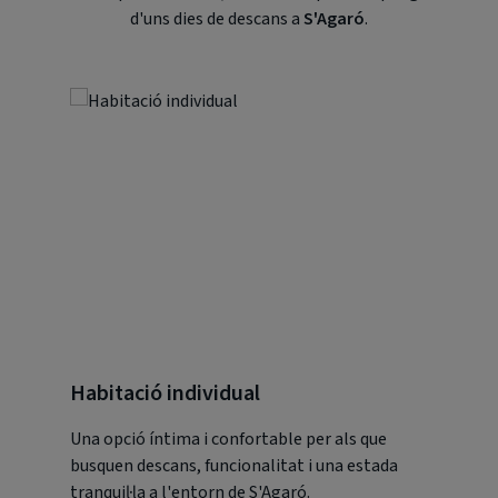
d'uns dies de descans a
S'Agaró
.
Habitació individual
Habita
Una opció íntima i confortable per als que
Un refugi
busquen descans, funcionalitat i una estada
persones,
tranquil·la a l'entorn de S'Agaró.
atmosfer