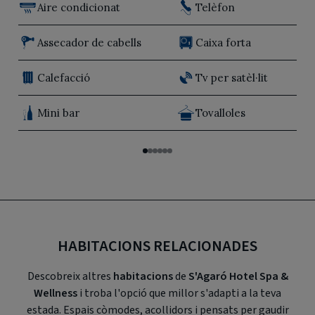
Aire condicionat
Telèfon
Assecador de cabells
Caixa forta
Calefacció
Tv per satèl·lit
Mini bar
Tovalloles
HABITACIONS RELACIONADES
Descobreix altres
habitacions
de
S'Agaró Hotel Spa &
Wellness
i troba l'opció que millor s'adapti a la teva
estada. Espais còmodes, acollidors i pensats per gaudir