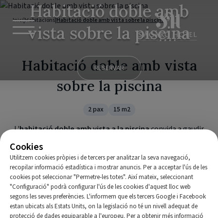
Habitació doble amb
Inici
|
Habitacions
|
Habitació doble amb vista sobre la piscina
vista sobre la piscina
Habitació doble amb vista
RESERVAR
sobre la piscina
2 pax
15 m2
L'
habitació doble amb vista a la piscina
convida a gaudir
d'una estada relaxant amb
vistes a la piscina
i al jardí
de
Cookies
l'hotel. La seva decoració acurada i la seva atmosfera
Utilitzem cookies pròpies i de tercers per analitzar la seva navegació,
confortable creen un entorn perfecte per desconnectar i
recopilar informació estadística i mostrar anuncis. Per a acceptar l'ús de les
viure uns dies de descans a
S'Agaró Hotel Spa & Wellness
.
cookies pot seleccionar "Permetre-les totes". Així mateix, seleccionant
"Configuració" podrà configurar l'ús de les cookies d'aquest lloc web
segons les seves preferències. L'informem que els tercers Google i Facebook
estan ubicats als Estats Units, on la legislació no té un nivell adequat de
protecció de dades equiparable a l'europeu. Per a obtenir més informació