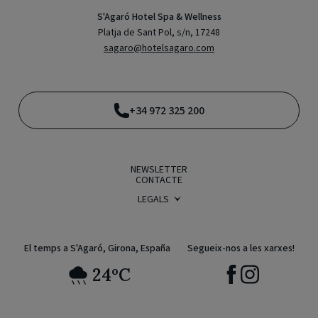
S'Agaró Hotel Spa & Wellness
Platja de Sant Pol, s/n, 17248
sagaro@hotelsagaro.com
+34 972 325 200
NEWSLETTER
CONTACTE
LEGALS
CONDICIONS DE RESERVA
POLÍTICA DE PRIVACITAT
AVÍS LEGAL
POLÍTICA DE COOKIES
El temps a S'Agaró, Girona, España
Segueix-nos a les xarxes!
24ºC