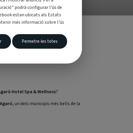
ica i mostrar anuncis. Per a
uració" podrà configurar l'ús de
cebook estan ubicats als Estats
obtenir més informació sobre l'ús
r
Permetre-les totes
 Hotel Spa &
Agaró Hotel Spa & Wellness
?
'Agaró
, un dels municipis més bells de la