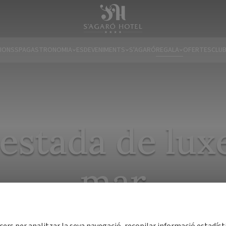
IONS
SPA
GASTRONOMIA
ESDEVENIMENTS
S'AGARÓ
REGALA
OFERTES
CLUB
estada de lux
mar