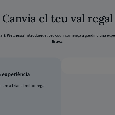
Canvia el teu val regal
pa & Wellness
? Introdueix el teu codi i comença a gaudir d'una exp
Brava
.
a experiència
dem a triar el millor regal.