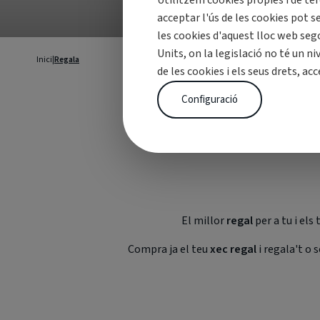
Utilitzem cookies pròpies i de ter
acceptar l'ús de les cookies pot s
les cookies d'aquest lloc web seg
Units, on la legislació no té un n
Inici
|
Regala
de les cookies i els seus drets, acc
Configuració
Regala una 
El millor
regal
per a tu i els
Compra ja el teu
xec regal
i regala't o