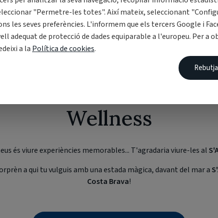
cers per analitzar la seva navegació, recopilar informació estadíst
eleccionar "Permetre-les totes". Així mateix, seleccionant "Config
ons les seves preferències. L'informem que els tercers Google i Fa
ivell adequat de protecció de dades equiparable a l'europeu. Per a 
edeixi a la
Política de cookies
.
Rebutja
experiència al S'Agaró
Wellness
 teus és viure experiències memorables... T'agradaria viure-les al
S'
 sorprèn a qui tu vulguis amb una estada màgica, davant del mar a
S
Costa Brava
!