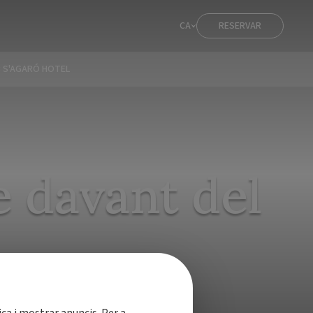
CA
RESERVAR
 S'AGARÓ HOTEL
e davant del