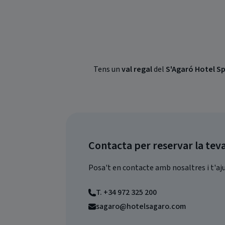
Tens un
val regal
del
S'Agaró Hotel S
Contacta per reservar la tev
Posa't en contacte amb nosaltres i t'aju
T. +34 972 325 200
sagaro@hotelsagaro.com