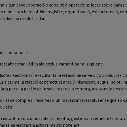
als qualsevol operació o conjunt d'operacions fetes sobre dades 
o no, com la recollida, registre, organització, estructuració, com
ó o destrucció de les dades.
ades personals?
eressats seran utilitzats exclusivament per al següent:
uctes: Gestionar i executar la prestació de serveis i/o productes co
ur a terme la relació contractual amb l'interessat, el que inclou in
ària per a la gestió de la seva reserva o compra, així com la poste
storial de compres i reserves d'un mateix interessat, sense que en c
rídics.
en establiments d'hostaleria: recollir, gestionar i remetre la info
trades de viatgers a establiments hotelers.