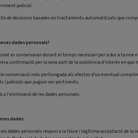
eriment judicial.
cte de decisions basades en tractaments automatitzats que comporti
seves dades personals?
at es conservaran durant el temps necessari per a dur a terme el se
rrera confirmació per la seva part de la existència d'interès en qu
ble conservació més perllongada als efectes d'un eventual complime
ls i judicials que puguin ser pertinents.
à a l'eliminació de les dades personals.
seves dades
es dades personals respon a la lliure i legítima acceptació de la rel