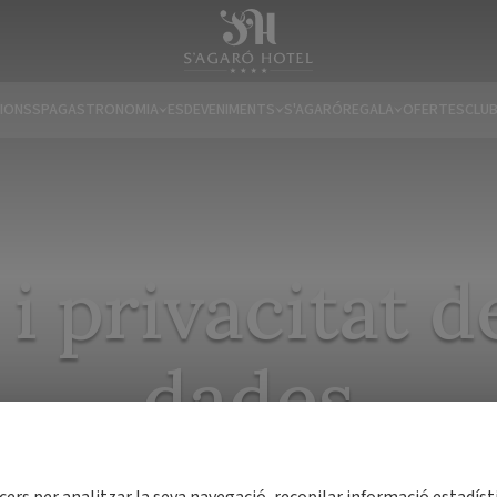
IONS
SPA
GASTRONOMIA
ESDEVENIMENTS
S'AGARÓ
REGALA
OFERTES
CLUB
i privacitat d
dades