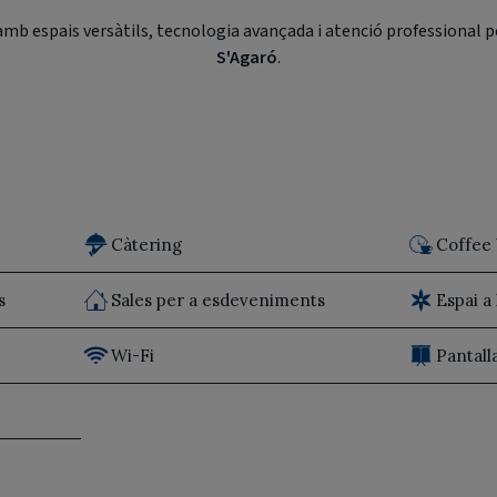
mb espais versàtils, tecnologia avançada i atenció professional p
S'Agaró
.
Càtering
Coffee
s
Sales per a esdeveniments
Espai a 
Wi-Fi
Pantall