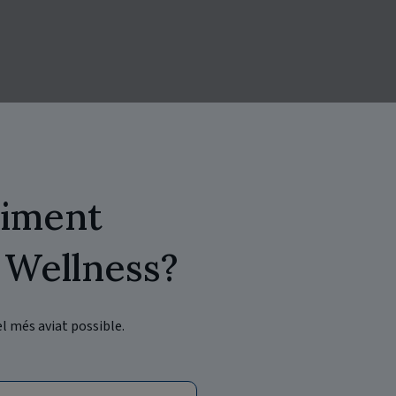
niment
 Wellness?
el més aviat possible.