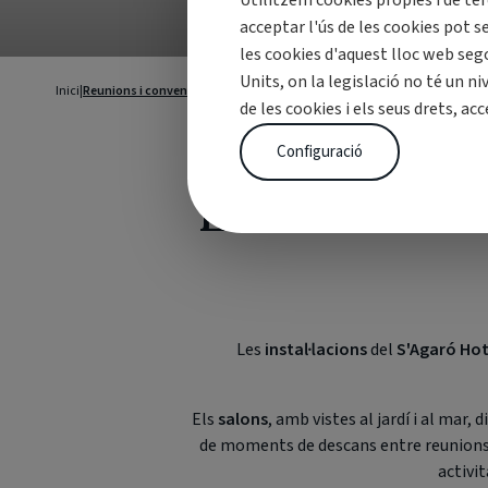
Utilitzem cookies pròpies i de ter
acceptar l'ús de les cookies pot s
les cookies d'aquest lloc web seg
Units, on la legislació no té un n
Inici
|
Reunions i convencions
de les cookies i els seus drets, acc
Configuració
Esdeveniment
Les
instal·lacions
del
S'Agaró Hot
Els
salons
, amb vistes al jardí i al mar, 
de moments de descans entre reunions
activi