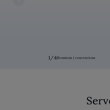
1
/
4
|
Reunions i convencions
Serv