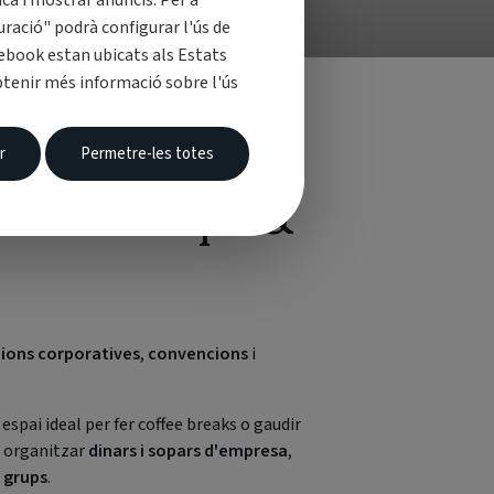
ica i mostrar anuncis. Per a
uració" podrà configurar l'ús de
cebook estan ubicats als Estats
obtenir més informació sobre l'ús
r
Permetre-les totes
ó Hotel Spa &
ions corporatives
,
convencions
i
n espai ideal per fer coffee breaks o gaudir
 organitzar
dinars i sopars d'empresa
,
 grups
.