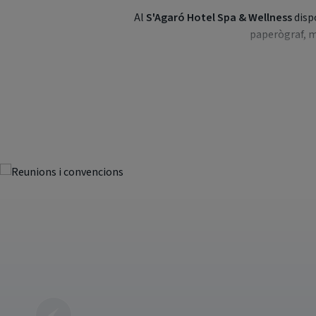
Al
S'Agaró Hotel Spa & Wellness
disp
paperògraf, m
També oferim
menús per a grups i es
dissenyem
pressupostos i prog
Per a més
informació
i
disp