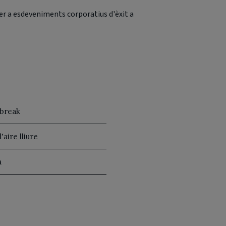
er a esdeveniments corporatius d'èxit a
 break
l'aire lliure
a