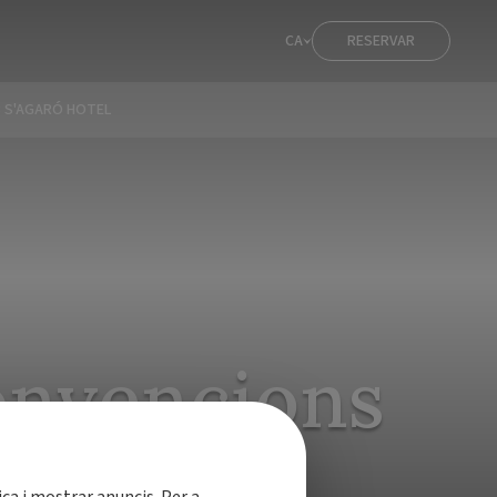
CA
RESERVAR
 S'AGARÓ HOTEL
convencions