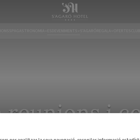
IONS
SPA
GASTRONOMIA
ESDEVENIMENTS
S'AGARÓ
REGALA
OFERTES
CLUB
a reunions i 