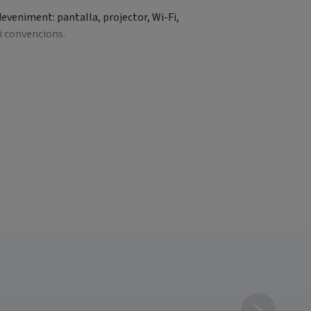
deveniment: pantalla, projector, Wi-Fi,
i convencions.
da en una experiència memorable. A més,
 de cada empresa i esdeveniment.
events@hotelsagaro.com
.