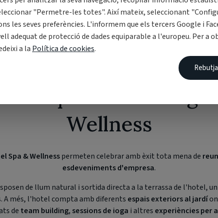
cers per analitzar la seva navegació, recopilar informació estadíst
eleccionar "Permetre-les totes". Així mateix, seleccionant "Config
ons les seves preferències. L'informem que els tercers Google i Fa
ivell adequat de protecció de dades equiparable a l'europeu. Per a 
edeixi a la
Política de cookies
.
Rebutja
s corporatius a S'Agar
Wellness
el Spa & Wellness
permeten celebrar amb èxit tota mena de
reun
esdeveniments d'empresa
.
disposen de llum natural i sortida directa a la terrassa de l'hotel, u
. A més, l'hotel compta amb diferents
espais exteriors al jardí
on
tats de
team building
,
sessions de ioga
i altres
experiències per a