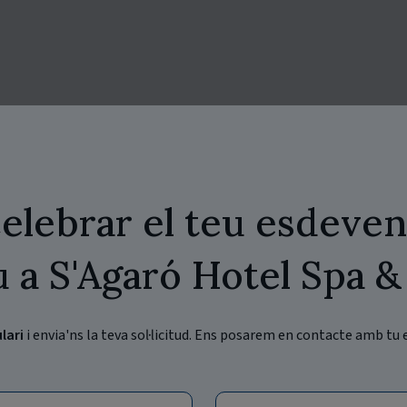
celebrar el teu esdeve
u a S'Agaró Hotel Spa &
lari
i envia'ns la teva sol·licitud. Ens posarem en contacte amb tu 