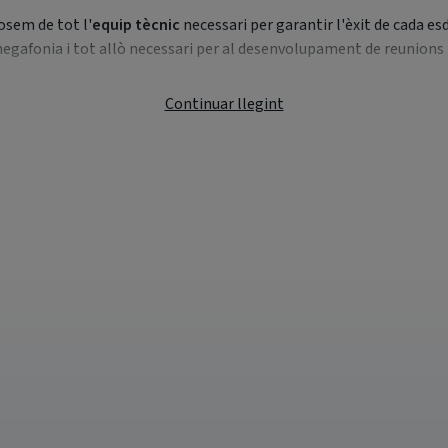
osem de tot l'
equip tècnic
necessari per garantir l'èxit de cada es
egafonia i tot allò necessari per al desenvolupament de reunions 
deveniments
pensats per completar l'estada i convertir cada jorna
Continuar llegint
rames totalment personalitzats
, adaptant-nos a les necessitats
onibilitat
, pots contactar directament amb nosaltres a través de