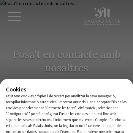
Posa't en contacte amb
nosaltres
Cookies
Utilitzem cookies pròpies i de tercers per analitzar la seva navegació,
recopilar informació estadística i mostrar anuncis. Per a acceptar l'ús de les
RESERVAR
cookies pot seleccionar "Permetre-les totes". Així mateix, seleccionant
"Configuració" podrà configurar l'ús de les cookies d'aquest lloc web
segons les seves preferències. L'informem que els tercers Google i Facebook
Inici
|
S’Agaró Hotel Spa & Wellness
|
Contacte
estan ubicats als Estats Units, on la legislació no té un nivell adequat de
protecció de dades equiparable a l'europeu. Per a obtenir més informació