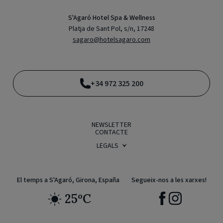
S'Agaró Hotel Spa & Wellness
Platja de Sant Pol, s/n, 17248
sagaro@hotelsagaro.com
+34 972 325 200
NEWSLETTER
CONTACTE
LEGALS
CONDICIONS DE RESERVA
POLÍTICA DE PRIVACITAT
AVÍS LEGAL
POLÍTICA DE COOKIES
El temps a S'Agaró, Girona, España
Segueix-nos a les xarxes!
25ºC