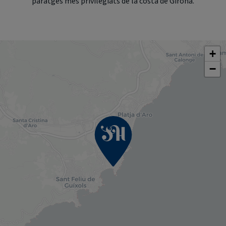
paratges més privilegiats de la costa de Girona.
+
−